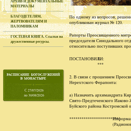
АРХИВ И ДОКУМЕНТАЛЬНЫЕ
МАТЕРИАЛЫ
БЛАГОДЕТЕЛЯМ,
По одному из вопросов, решенн
ЖЕРТВОВАТЕЛЯМ И
опубликован журнал № 120.
ПАЛОМНИКАМ
Рапорты Преосвященного митр
ГОСТЕВАЯ КНИГА. Ссылки на
председателя Синодального от
дружественные ресурсы.
относительно поступивших пр
ПОСТАНОВИЛИ:
1.
***
2. В связи с прошением Преос
Нерехтского Ферапонта:
С 27/07/2026
а) Назначить архимандрита Кир
по 30/08/2026
Свято-Предтеченского Иаково-
Буйского района Костромской о
************************
Информа
(Радионо