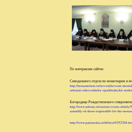
По материалам сайтов:
Синодального отдела по монастырям и м
http://monasterium.ru/novosti/novosti-sinod
sobranie-rukovoditeley-eparkhialnykh-strukt
Богородице-Рождественского ставропиги
http://www.mbrsm.ru/current-events-obitely/
assembly-of-those-responsible-for-the-monast
http://www.patriarchia.ru/db/text/4292268.ht