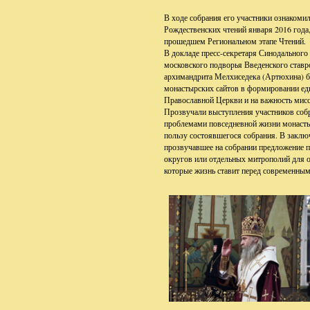
В ходе собрания его участники ознакоми
Рождественских чтений января 2016 года
прошедшем Региональном этапе Чтений.
В докладе пресс-секретаря Синодального
московского подворья Введенского став
архимандрита Мелхиседека (Артюхина) б
монастырских сайтов в формировании ед
Православной Церкви и на важность мис
Прозвучали выступления участников соб
проблемами повседневной жизни монасты
пользу состоявшегося собрания. В заклю
прозвучавшее на собрании предложение п
округов или отдельных митрополий для 
которые жизнь ставит перед современны