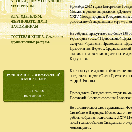
АРХИВ И ДОКУМЕНТАЛЬНЫЕ
МАТЕРИАЛЫ
9 декабря 2015 года в Богородице-Рожд
Москвы в рамках направления «Древние 
БЛАГОДЕТЕЛЯМ,
XXIV Международных Рождественских обр
ЖЕРТВОВАТЕЛЯМ И
руководителей епархиальных структур, о
ПАЛОМНИКАМ
На собрании присутствовало более 130 о
ГОСТЕВАЯ КНИГА. Ссылки на
территории Русской Православной Церкв
дружественные ресурсы.
экзархат, Украинская Православная Цер
Православная Церковь, Среднеазиатский
епархия), а также такие отдаленные епар
Корсунская.
Костромскую епархию по благословению 
представлял игумен Свято-Предтеченско
Андрей (Козлов).
С 27/07/2026
Председатель Синодального отдела по м
по 30/08/2026
Посадский Феогност совершил Божествен
Во вступительном слове архиепископ Фео
Святейшего Патриарха Московского и все
работы собрания: подготовка к ХXIV М
путей взаимодействия Синодального отд
монастырями.