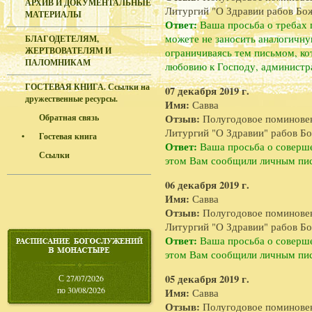
АРХИВ И ДОКУМЕНТАЛЬНЫЕ
Литургий "О Здравии рабов Бож
МАТЕРИАЛЫ
Ответ:
Ваша просьба о требах
можете не заносить аналогичну
БЛАГОДЕТЕЛЯМ,
ЖЕРТВОВАТЕЛЯМ И
ограничиваясь тем письмом, ко
ПАЛОМНИКАМ
любовию к Господу, администра
ГОСТЕВАЯ КНИГА. Ссылки на
07 декабря 2019 г.
дружественные ресурсы.
Имя:
Савва
Обратная связь
Отзыв:
Полугодовое поминове
Литургий "О Здравии" рабов Бо
•
Гостевая книга
Ответ:
Ваша просьба о соверше
Ссылки
этом Вам сообщили личным пи
06 декабря 2019 г.
Имя:
Савва
Отзыв:
Полугодовое поминове
Литургий "О Здравии" рабов Бо
Ответ:
Ваша просьба о соверше
этом Вам сообщили личным пи
05 декабря 2019 г.
С 27/07/2026
по 30/08/2026
Имя:
Савва
Отзыв:
Полугодовое поминове