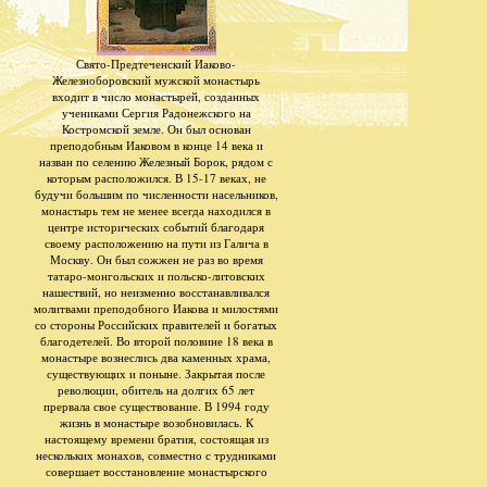
Свято-Предтеченский Иаково-
Железноборовский мужской монастырь
входит в число монастырей, созданных
учениками Сергия Радонежского на
Костромской земле. Он был основан
преподобным Иаковом в конце 14 века и
назван по селению Железный Борок, рядом с
которым расположился. В 15-17 веках, не
будучи большим по численности насельников,
монастырь тем не менее всегда находился в
центре исторических событий благодаря
своему расположению на пути из Галича в
Москву. Он был сожжен не раз во время
татаро-монгольских и польско-литовских
нашествий, но неизменно восстанавливался
молитвами преподобного Иакова и милостями
со стороны Российских правителей и богатых
благодетелей. Во второй половине 18 века в
монастыре вознеслись два каменных храма,
существующих и поныне. Закрытая после
революции, обитель на долгих 65 лет
прервала свое существование. В 1994 году
жизнь в монастыре возобновилась. К
настоящему времени братия, состоящая из
нескольких монахов, совместно с трудниками
совершает восстановление монастырского