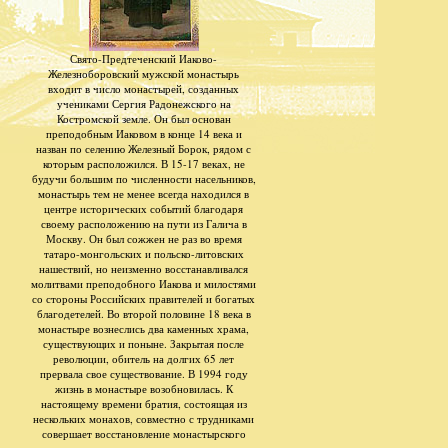
Свято-Предтеченский Иаково-
Железноборовский мужской монастырь
входит в число монастырей, созданных
учениками Сергия Радонежского на
Костромской земле. Он был основан
преподобным Иаковом в конце 14 века и
назван по селению Железный Борок, рядом с
которым расположился. В 15-17 веках, не
будучи большим по численности насельников,
монастырь тем не менее всегда находился в
центре исторических событий благодаря
своему расположению на пути из Галича в
Москву. Он был сожжен не раз во время
татаро-монгольских и польско-литовских
нашествий, но неизменно восстанавливался
молитвами преподобного Иакова и милостями
со стороны Российских правителей и богатых
благодетелей. Во второй половине 18 века в
монастыре вознеслись два каменных храма,
существующих и поныне. Закрытая после
революции, обитель на долгих 65 лет
прервала свое существование. В 1994 году
жизнь в монастыре возобновилась. К
настоящему времени братия, состоящая из
нескольких монахов, совместно с трудниками
совершает восстановление монастырского