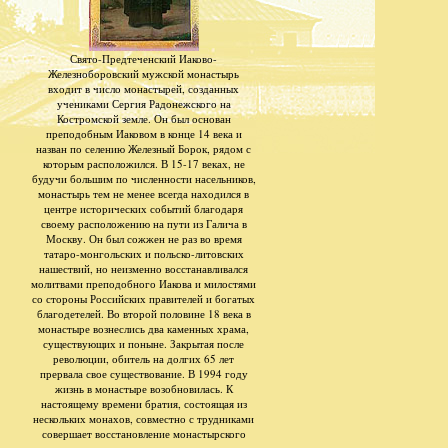
Свято-Предтеченский Иаково-
Железноборовский мужской монастырь
входит в число монастырей, созданных
учениками Сергия Радонежского на
Костромской земле. Он был основан
преподобным Иаковом в конце 14 века и
назван по селению Железный Борок, рядом с
которым расположился. В 15-17 веках, не
будучи большим по численности насельников,
монастырь тем не менее всегда находился в
центре исторических событий благодаря
своему расположению на пути из Галича в
Москву. Он был сожжен не раз во время
татаро-монгольских и польско-литовских
нашествий, но неизменно восстанавливался
молитвами преподобного Иакова и милостями
со стороны Российских правителей и богатых
благодетелей. Во второй половине 18 века в
монастыре вознеслись два каменных храма,
существующих и поныне. Закрытая после
революции, обитель на долгих 65 лет
прервала свое существование. В 1994 году
жизнь в монастыре возобновилась. К
настоящему времени братия, состоящая из
нескольких монахов, совместно с трудниками
совершает восстановление монастырского