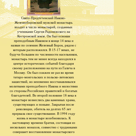
Свято-Предтеченский Иаково-
Железноборовский мужской монастырь
входит в число монастырей, созданных
учениками Сергия Радонежского на
Костромской земле. Он был основан
преподобным Иаковом в конце 14 века и
назван по селению Железный Борок, рядом с
которым расположился. В 15-17 веках, не
будучи большим по численности насельников,
монастырь тем не менее всегда находился в
центре исторических событий благодаря
своему расположению на пути из Галича в
Москву. Он был сожжен не раз во время
татаро-монгольских и польско-литовских
нашествий, но неизменно восстанавливался
молитвами преподобного Иакова и милостями
со стороны Российских правителей и богатых
благодетелей. Во второй половине 18 века в
монастыре вознеслись два каменных храма,
существующих и поныне. Закрытая после
революции, обитель на долгих 65 лет
прервала свое существование. В 1994 году
жизнь в монастыре возобновилась. К
настоящему времени братия, состоящая из
нескольких монахов, совместно с трудниками
совершает восстановление монастырского