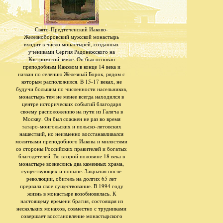
Свято-Предтеченский Иаково-
Железноборовский мужской монастырь
входит в число монастырей, созданных
учениками Сергия Радонежского на
Костромской земле. Он был основан
преподобным Иаковом в конце 14 века и
назван по селению Железный Борок, рядом с
которым расположился. В 15-17 веках, не
будучи большим по численности насельников,
монастырь тем не менее всегда находился в
центре исторических событий благодаря
своему расположению на пути из Галича в
Москву. Он был сожжен не раз во время
татаро-монгольских и польско-литовских
нашествий, но неизменно восстанавливался
молитвами преподобного Иакова и милостями
со стороны Российских правителей и богатых
благодетелей. Во второй половине 18 века в
монастыре вознеслись два каменных храма,
существующих и поныне. Закрытая после
революции, обитель на долгих 65 лет
прервала свое существование. В 1994 году
жизнь в монастыре возобновилась. К
настоящему времени братия, состоящая из
нескольких монахов, совместно с трудниками
совершает восстановление монастырского